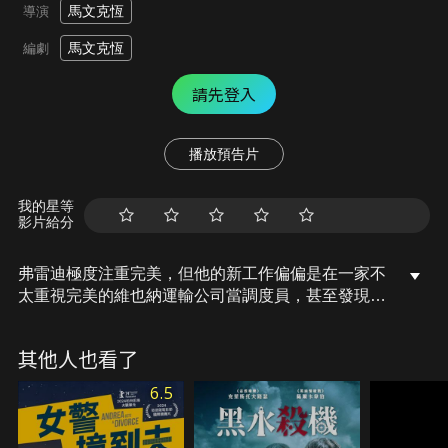
馬文克恆
導演
馬文克恆
編劇
請先登入
播放預告片
我的星等
影片給分
弗雷迪極度注重完美，但他的新工作偏偏是在一家不
太重視完美的維也納運輸公司當調度員，甚至發現老
闆非法走私毒品。藝術經紀人艾瑪也頭痛不已，因為
才華橫溢的弟弟藝術家馬丁吸毒成癮，並在某次喝醉
其他人也看了
時偷了一公斤的毒品，導致他們被原本持有者、一家
高級夜總會老闆盯上，誓言討回他的財產……
6.5