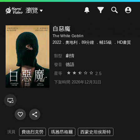
Hami Video
瀏覽
白惡魔
The White Goblin
2022．奧地利．89分鐘 ．
輔15級
．HD畫質
劇情
類型
德語
發音
2.5
星等
下架時間 2026年12月31日
演員
費德烈克勞
瑪雅昂格爾
西蒙史坦侯斯特