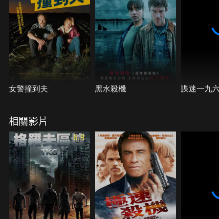
女警撞到夫
黑水殺機
諜迷一九
相關影片
6.9