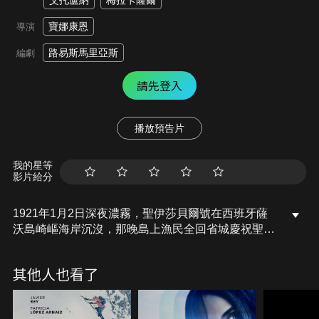
艾托盧納
梅拉卡薩爾
寶娜康恩
導演
路易斯馬里亞斯
編劇
請先登入
播放預告片
我的星等
影片給分
1921年1月2日深夜濃霧，聖伊莎貝爾號在西班牙薩
沃島崎嶇海岸沉沒，那晚島上漁民全回省城慶祝聖誕
節，唯一希望是島上少數幾位女性，三位年輕女島民
以一艘小船出海救回50人，這晚動搖並改變這島嶼，
其他人也看了
阿根廷記者卻深入調查，揭露船難的秘密和罪過，發
現那夜島上太多可怕的「巧合」…