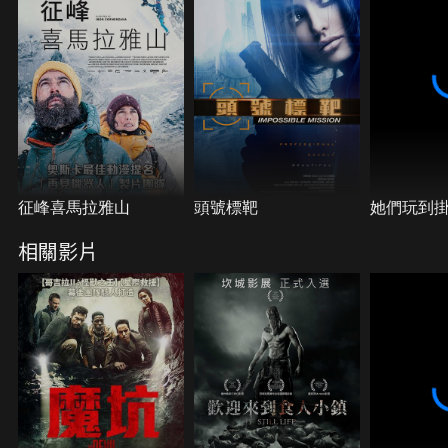
征峰喜馬拉雅山
頭號標靶
她們玩到
相關影片