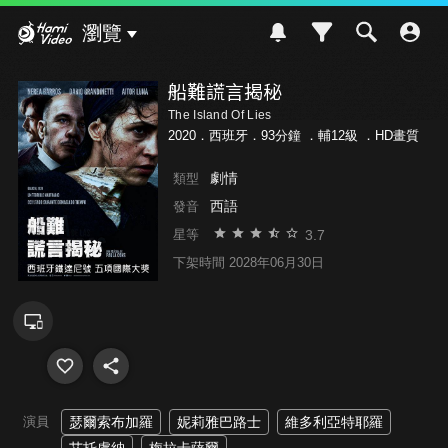
Hami Video
瀏覽
船難謊言揭秘
The Island Of Lies
2020．西班牙．93分鐘 ．
輔12級
．HD畫質
劇情
類型
西語
發音
3.7
星等
下架時間 2028年06月30日
演員
瑟爾索布加羅
妮莉雅巴路士
維多利亞特耶羅