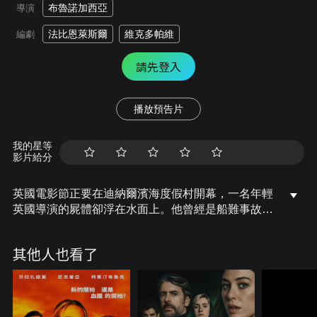
布魯諾加西亞
導演
法比恩萊斯爾
維克多帕維
編劇
請先登入
播放預告片
我的星等
影片給分
英國電影節正要在迪納爾濱海度假村開幕，一名年輕
英國導演的屍體卻浮在水面上。他曾經是船難事故的
受害者，在那次事故中，他的妹妹不幸喪生。究竟這
兩件事有關聯嗎？
其他人也看了