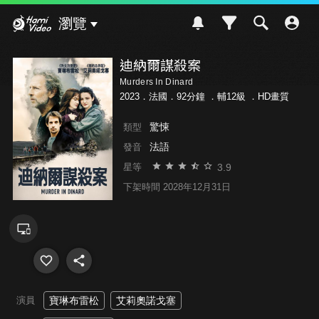
Hami Video
瀏覽
迪納爾謀殺案
Murders In Dinard
2023．法國．92分鐘 ．
輔12級
．HD畫質
驚悚
類型
法語
發音
3.9
星等
下架時間 2028年12月31日
演員
寶琳布雷松
艾莉奧諾戈塞