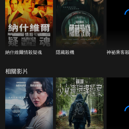
納什維爾情殺疑魂
隱藏殺機
神祕乘客
相關影片