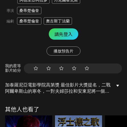
阿德里亞柯拉多
丹尼爾霍瓦斯
桑蒂楚倫奎
導演
桑蒂楚倫奎
奧古斯丁法蘭
編劇
請先登入
播放預告片
我的星等
影片給分
加泰羅尼亞電影學院高第獎 最佳影片大獎提名，二戰
阿爾卑斯山的寒冬，一對夫婦莎拉和安東尼將一個猶
太家庭藏在家裡，莎拉面對納粹軍官的迷戀跟蹤，對
於自己和家人的生命安全，和父親臨終前的謎團--嚴
其他人也看了
厲交代莎拉絕不施捨任何一分錢給嫁給安東尼，莎拉
必須決定誰能夠活下來…