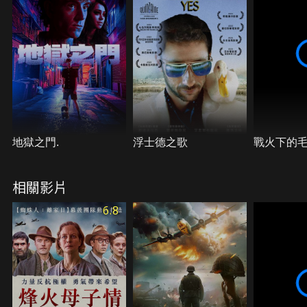
地獄之門.
浮士德之歌
戰火下的
相關影片
6.8