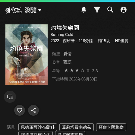
Hami Video
瀏覽
灼燒失樂園
Burning Cold
2022．西班牙．116分鐘 ．
輔15級
．HD畫質
愛情
類型
西語
發音
3.3
星等
下架時間 2028年06月30日
演員
佩德羅薩沙布蘭科
葛莉塔費南德茲
羅傑卡薩梅傑