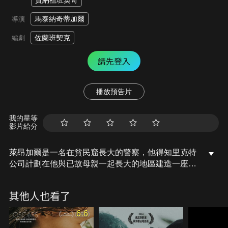
賈納祖班契奇
馬泰納奇蒂加爾
導演
佐蘭班契克
編劇
請先登入
播放預告片
我的星等
影片給分
萊昂加爾是一名在貧民窟長大的警察，他得知里克特
公司計劃在他與已故母親一起長大的地區建造一座豪
華建築群。他透過他的女友——高端妓女維羅妮卡格
里爾，其客戶是一位知名政客，也是該計畫的主要參
其他人也看了
與者之一，得知購買這塊土地是一筆不正當的交易。
6.6