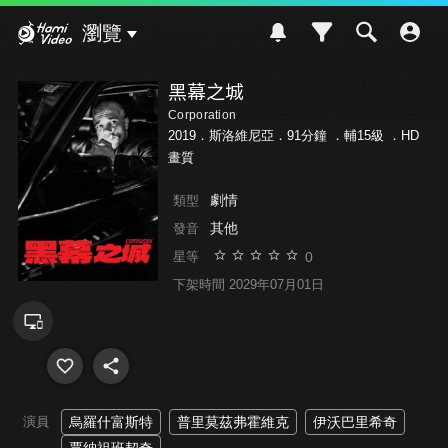
Hami Video
瀏覽
黑幕之城
Corporation
2019．斯洛維尼亞．91分鐘 ．
輔15級
．HD
畫質
劇情
類型
其他
發音
0
星等
下架時間 2029年07月01日
演員
烏羅什富斯特
普里莫茲弗霍維克
伊沃巴里希奇