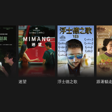
迷望
浮士德之歌
跟著貓