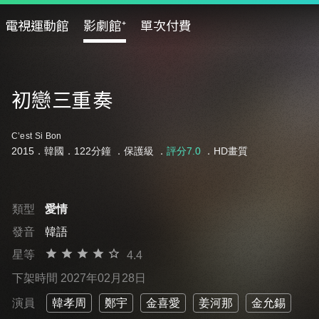
電視運動館
影劇館⁺
單次付費
初戀三重奏
C’est Si Bon
2015．韓國．122分鐘 ．
保護級
．
評分7.0
．HD畫質
類型
愛情
發音
韓語
星等
4.4
下架時間 2027年02月28日
演員
韓孝周
鄭宇
金喜愛
姜河那
金允錫