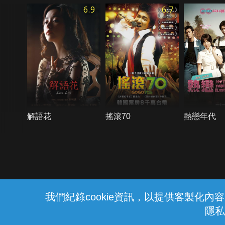
6.9
6.7
解語花
搖滾70
熱戀年代
{{notifyMsg}}
我們紀錄cookie資訊，以提供客製化
隱私