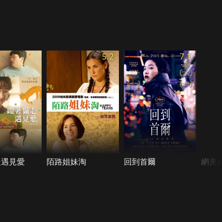
5.2
7.1
走遇見愛
陌路姐妹淘
回到首爾
網美