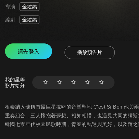
導演
金絃錫
編劇
金絃錫
請先登入
播放預告片
我的星等
影片給分
根泰踏入號稱首爾巨星搖籃的音樂聖地 C'est Si Bon
重奏組合，三人懷抱著夢想、相知相惜，也遇見共同的繆斯
韓國七零年代校園民歌時期，青春的執迷與美好，以及隨之