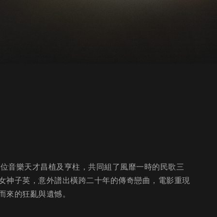
 他與兩位音樂天才昌植及亨柱，共同組了風靡一時的民歌三
女神子英，意外譜出橫跨二十年的傳奇戀曲，電影重現
而來的狂亂與遺憾。