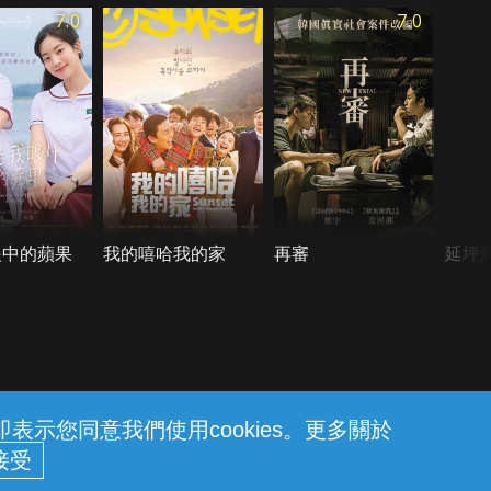
7.0
7.0
眼中的蘋果
我的嘻哈我的家
再審
延坪
示您同意我們使用cookies。更多關於