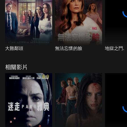
大難鄰頭
無法忘懷的臉
地獄之門.
相關影片
6.9