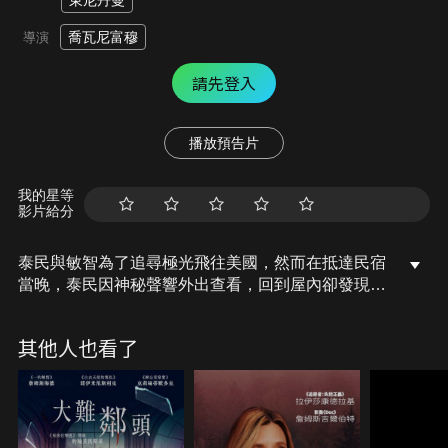
東尼丹曼
喬瓦尼富穆
導演
請先登入
播放預告片
我的星等
影片給分
泰民與敏智為了追尋極光飛往美國，然而在抵達民宿
當晚，泰民因神秘聲響外出查看，回到屋內卻發現敏
智已消失無蹤。泰民心急如焚地報警，卻被當地警長
視為唯一嫌犯。身處語言不通、文化隔閡的異鄉，為
其他人也看了
了洗脫罪名並尋回失蹤女友，泰民被迫展開一場危機
四伏的逃亡與追查，而隱藏在異國深處的真相也正一
點一滴揭露。