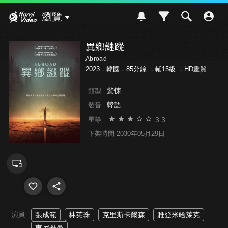
Hami Video
瀏覽
異鄉謎蹤
Abroad
2023．韓國．85分鐘 ．
輔15級
．HD畫質
驚悚
類型
韓語
發音
3.3
星等
下架時間 2030年05月29日
演員
張成範
林英珠
克里斯卡爾森
雅登米哈萊克