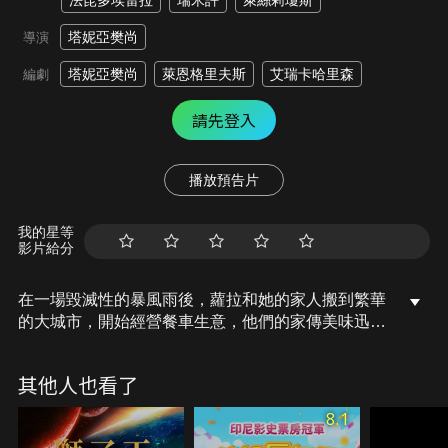
法昆多埃雷拉
瑞米許
萊絲莉瓊斯
塔妮亞樊尚
導演
塔妮亞樊尚
萊恩格里夫斯
艾瑞卡哈里森
編劇
請先登入
播放預告片
我的星等
影片給分
在一場毀滅性的暴風雨後，蘿拉和她的家人搬到繁華
的大城市，開始經營餐車生意，他們的家傳美味迅速
吸引了當地速食餐廳大亨歹蒂的注意，歹蒂面臨生意
危機，急需創新產品，於是將目光鎖定在蘿拉家的祖
其他人也看了
傳食譜上，隨著兩個世界的碰撞，蘿拉將如何捍衛家
族的傳承，並在這場美食與商業的對決中奮力反擊？
8.1