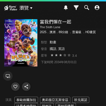
Hami Video
瀏覽
當我們懶在一起
The Sloth Lane
2025．澳洲．89分鐘 ．
普遍級
．HD畫質
動畫
類型
國語, 英語
發音
3.4
星等
下架時間 2034年08月01日
演員
泰歐維爾加拉
奧莉薇亞瓦斯奎茲
班戈羅諾