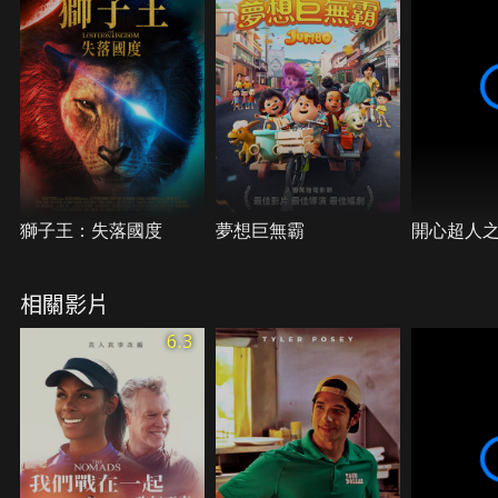
獅子王：失落國度
夢想巨無霸
開心超人
相關影片
6.3