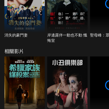
消失的豪門妻
岸邊露伴一動也不動 懺
聖母峰：
悔室
相關影片