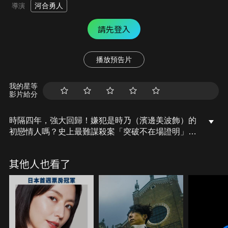
河合勇人
導演
請先登入
播放預告片
我的星等
影片給分
時隔四年，強大回歸！嫌犯是時乃（濱邊美波飾）的
初戀情人嗎？史上最難謀殺案「突破不在場證明」失
敗了嗎？
其他人也看了