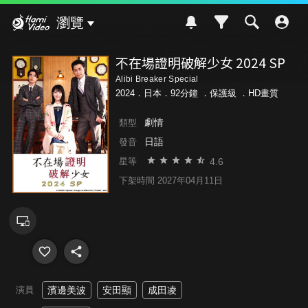
Hami Video
瀏覽
不在場證明破解少女 2024 SP
Alibi Breaker Special
2024．日本．92分鐘 ．
保護級
．HD畫質
劇情
類型
日語
發音
4.6
星等
下架時間 2027年04月11日
演員
濱邊美波
安田顯
成田凌