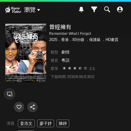
Hami Video
瀏覽
曾經擁有
Remember What I Forgot
2025．香港．83分鐘 ．
保護級
．HD畫質
劇情
類型
粵語
發音
3.5
星等
下架時間 2030年06月30日
演員
姜浩文
廖子妤
陳靜