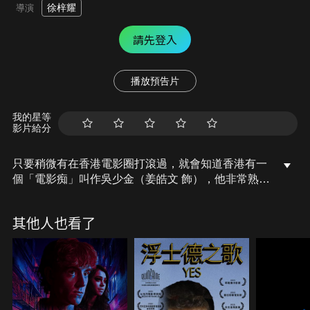
徐梓耀
導演
請先登入
播放預告片
我的星等
影片給分
只要稍微有在香港電影圈打滾過，就會知道香港有一
個「電影痴」叫作吳少金（姜皓文 飾），他非常熟悉
電影製作現場運作，無論是拍攝現場、首映還是發佈
會，只要跟港產片有關，便總是能夠發現他不請自來
其他人也看了
的蹤影。沒有人知道吳少金這個電影痴漢從何而來，
為何而來…電視台節目編輯細薑（廖子妤 飾）懷疑吳
少金是專門利用劣評來威逼電影公司繳付廣告費的神
秘影評人，她決定把這個「電影痴漢」鎖定為目標，
進行徹底調查，卻引發出吳少金不為人知的秘密…