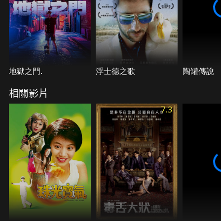
地獄之門.
浮士德之歌
陶罐傳說
相關影片
7.3