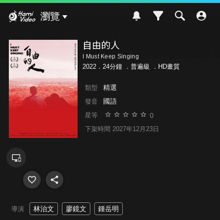
Hami Video
瀏覽
自由的人
I Must Keep Singing
2022．24分鐘 ．
普遍級
．HD畫質
精選
類型
國語
發音
0
星等
下架時間 2027年12月23日
林治文
廖鏡文
鍾岳明
導演