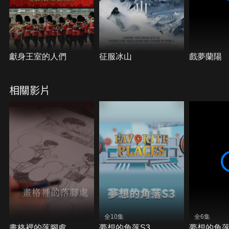
獻身王室的人們
征服冰山
戲夢蘭陽
相關影片
全10集
全6集
畫格裡的落腳處
夢想的角落S3
夢想的角落