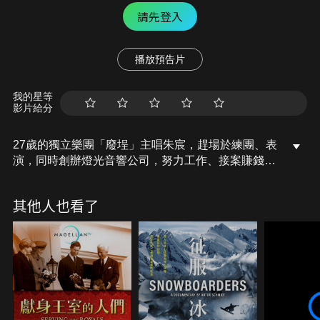
請先登入
播放預告片
我的星等
影片給分
27歲的獨立樂團「廢埕」主唱朱宸，趕場於練團、表
演，同時創辦燈光音響公司，努力工作、接案賺錢，
行程永遠滿檔。他總是覺得時間不夠用，開車快、講
話急、猛眨眼，一秒都靜不下來。因為在他躁動不安
其他人也看了
的軀體裡，潛伏著家族血液的不幸，他在舞臺上用盡
生命吶喊，下了舞臺，他只想做一個自由的人。在我
們面前他總是嬉皮笑臉，呈現豁達率性、目標明確的
一面；然而眾人背後，他如何處理內心的拉扯？他如
何面對「或許沒有明天」的不安？我們至今沒有答
案，於是決定持續把他的人生記錄下來。