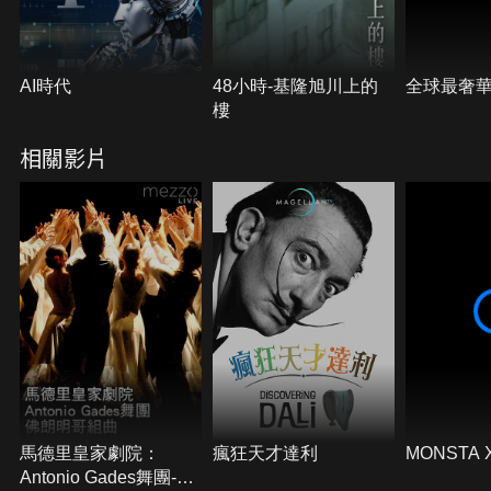
AI時代
48小時-基隆旭川上的
全球最奢
樓
相關影片
馬德里皇家劇院：
瘋狂天才達利
MONSTA
Antonio Gades舞團-佛