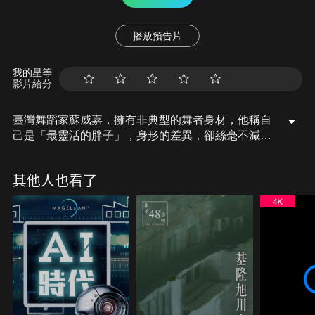
播放預告片
我的星等
影片給分
臺灣舞蹈家蘇威嘉，擁有非典型的舞者身材，他稱自
己是「最靈活的胖子」，身形的差異，卻絲毫不減他
在舞蹈上的才華與熱情。而他身為「驫舞劇團」的團
長，相信每位舞者，都能擁有絕無僅有的美麗舞姿。
其他人也看了
2013年起開始編創「自由步」系列舞作，蘇威嘉為不
同舞者編舞，並在各類場域進行展演。過程中，蘇威
嘉一度因心肌梗塞入院，病癒後，於2025年進行舞蹈
生涯中的首次獨舞，演出「自由步」系列最終章。