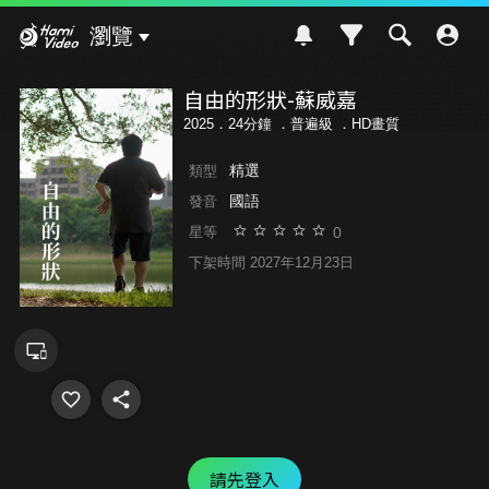
Hami Video
瀏覽
自由的形狀-蘇威嘉
2025．24分鐘 ．
普遍級
．HD畫質
精選
類型
國語
發音
0
星等
下架時間 2027年12月23日
請先登入