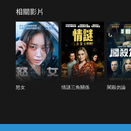
相關影片
怒女
情謎三角關係
閣殺勿論
{{notifyMsg}}