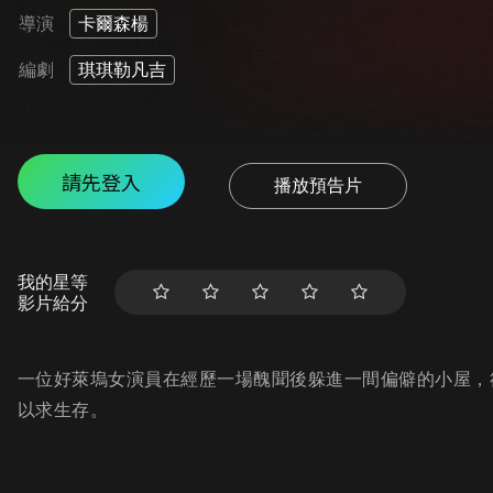
導演
卡爾森楊
編劇
琪琪勒凡吉
請先登入
播放預告片
我的星等
影片給分
一位好萊塢女演員在經歷一場醜聞後躲進一間偏僻的小屋，
以求生存。