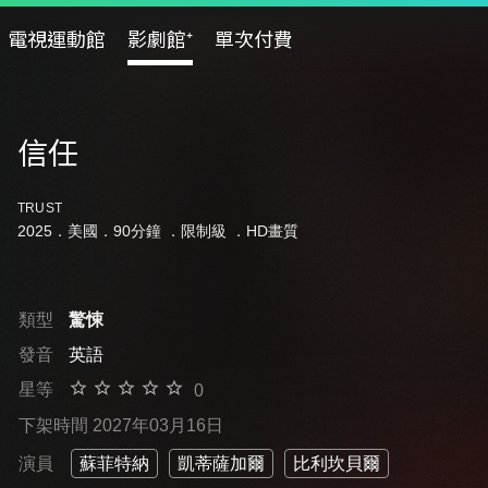
電視運動館
影劇館⁺
單次付費
信任
TRUST
2025．美國．90分鐘 ．
限制級
．HD畫質
類型
驚悚
發音
英語
星等
0
下架時間 2027年03月16日
演員
蘇菲特納
凱蒂薩加爾
比利坎貝爾