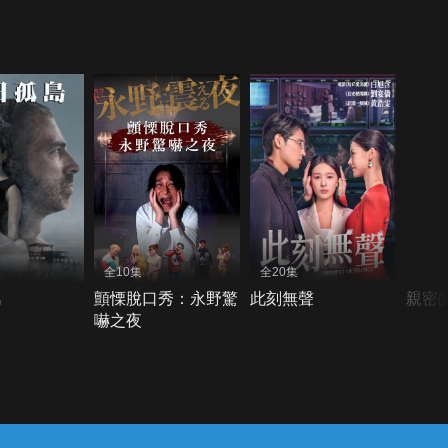
全10集
全20集
島
顫慄脫口秀：永野驚
此刻無聲
親密
嚇之夜