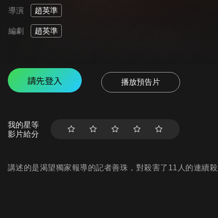
導演
趙英準
編劇
趙英準
請先登入
播放預告片
我的星等
影片給分
講述的是渴望獨家報導的記者善珠，對殺害了11人的連續