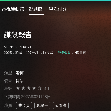
電視運動館
影劇館⁺
單次付費
謀殺報告
MURDER REPORT
2025．韓國．107分鐘 ．
限制級
．
評分6.6
．HD畫質
類型
驚悚
發音
韓語
星等
4.1
下架時間 2027年02月28日
演員
曹汝貞
鄭星一
金泰漢