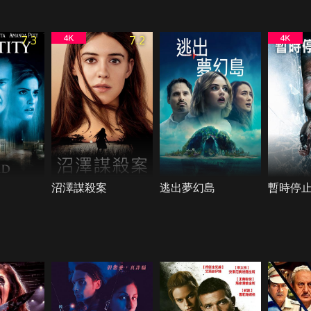
7.3
7.2
沼澤謀殺案
逃出夢幻島
暫時停止