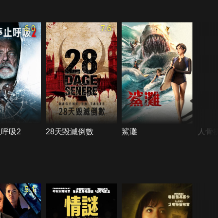
6.0
7.6
呼吸2
28天毀滅倒數
鯊灘
人骨
5.1