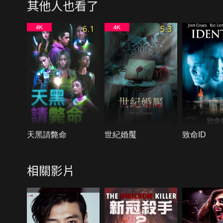
其他人也看了
6.1
5.3
天黑請斃命
世紀婚魘
致命ID
相關影片