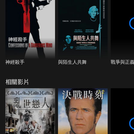
觀，新婚的妻子也夜夜狂歡於歡場之中。對於侯默來
說，戰爭給自己帶來的殘疾成為了壓在親人和愛人肩
上的重擔，在自責和悔恨中，他終日悶悶不樂。
神經殺手
與陌生人共舞
戰爭與正
相關影片
7.2