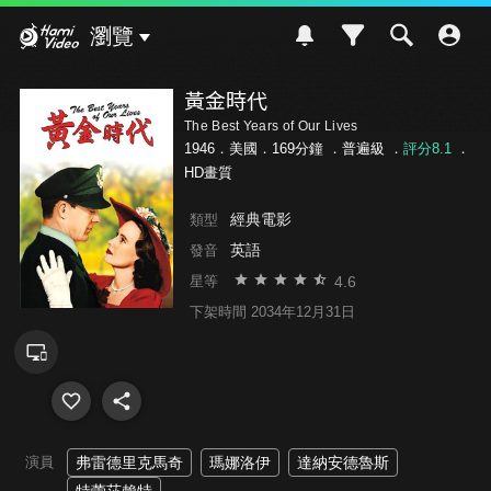
Hami Video
瀏覽
黃金時代
The Best Years of Our Lives
1946．美國．169分鐘 ．
普遍級
．
評分8.1
．
HD畫質
經典電影
類型
英語
發音
4.6
星等
下架時間 2034年12月31日
演員
弗雷德里克馬奇
瑪娜洛伊
達納安德魯斯