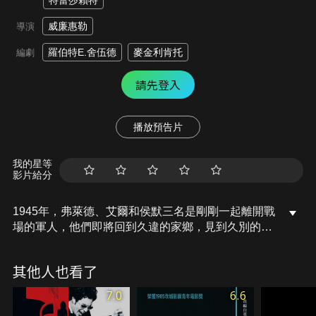
特蕾莎賴特
威廉惠勒
導演
羅伯特E.舍伍德
麥金利肯托
編劇
請先登入
播放預告片
我的星等
影片給分
1945年，弗萊德、艾爾和侯默三名是剛剛一起離開戰
場的軍人，他們即將回到久違的家鄉，見到久別的親
人，雖然三人的境遇各不相同，但內心都激動和忐
忑；分別在即，他麼許下了再相聚的約定。丈夫艾爾
其他人也看了
的平安歸來，讓米莉的內心陷入狂喜久久不能平靜，
帶著已長大成人的一雙兒女，四口之家未來幸福又光
7.0
6.6
明。弗萊德就沒有這麼幸運了，不僅父母的狀況不樂