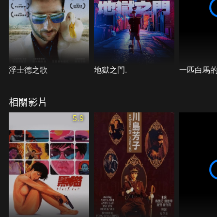
浮士德之歌
地獄之門.
一匹白馬
相關影片
5.9