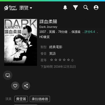
Hami Video
瀏覽
諜血柔腸
Dark Journey
1937．英國．78分鐘 ．
保護級
．
評分6.4
．
HD畫質
經典電影
類型
英語
發音
0
星等
下架時間 2034年12月31日
演員
費雯麗
康拉德維德