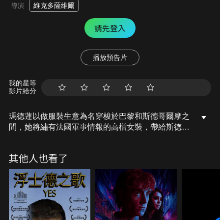
維克多薩維爾
導演
請先登入
播放預告片
我的星等
影片給分
瑪德蓮以做服裝生意為名穿梭於巴黎和斯德哥爾摩之
間，她將繡有法國軍事情報的高檔女裝，帶給斯德哥
爾摩的情報組織，德國發現瑪德蓮的情報有假，開始
懷疑她的身份。在她回法國的旅途，德國的情報組織
其他人也看了
將在船上暗殺她。馬爾維茲上校將她帶離商船，瑪德
蓮成功的逃脫，德法情報組織的雙重間諜馬爾維茲卻
是生死難料。