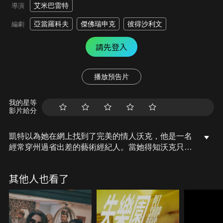
艾米巴雷特
導演
亞當羅科夫
傑佛瑞申克
彼得沙利文
編劇
請先登入
播放預告片
我的星等
影片給分
凱特以為她在網上找到了完美的情人沃克，他是一名
經常穿州過省出差的藝術經紀人。當她得知沃克只是
一個專門騙取女人錢財的騙子後，她決心展開報復計
劃。
其他人也看了