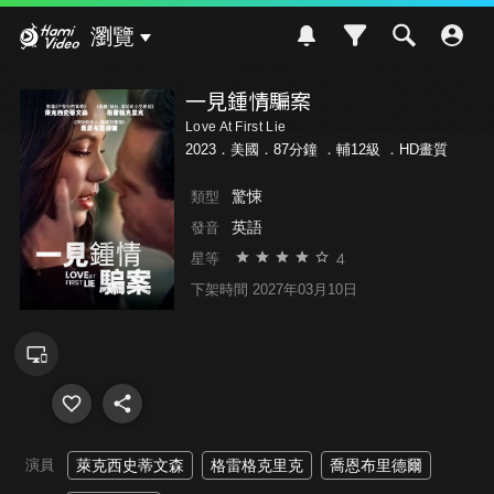
Hami Video
瀏覽
一見鍾情騙案
Love At First Lie
2023．美國．87分鐘 ．
輔12級
．HD畫質
驚悚
類型
英語
發音
4
星等
下架時間 2027年03月10日
演員
萊克西史蒂文森
格雷格克里克
喬恩布里德爾