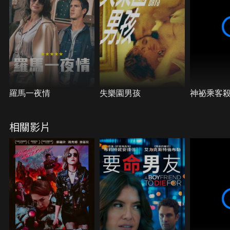
羅馬一夜情
失樂園男孩
神祕乘客
相關影片