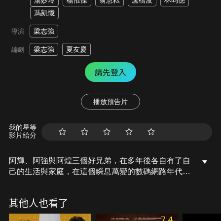
湯妙玲
楊惟傑
翁慧耘
盧楷浚
林昀憓
馮凱憶
梁志強
導演
梁志強
夏友慶
編劇
請先登入
播放預告片
我的星等
影片給分
阿輝、阿強與阿煌三個好兄弟，在多年後各自有了自
己的生活與家庭，在這個瞬息萬變的數碼網路年代，
原本融洽親近的三家人，卻因為對金錢觀與價值觀的
改變而開始出現裂痕，尤其在阿煌突然飛黃騰達後，
其他人也看了
三人感情更加速變質，漸行漸遠，金錢…真的是魔鬼
嗎？
7.4