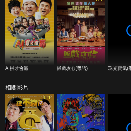
AI拼才會贏
飯戲攻心(粵語)
珠光寶氣(
相關影片
6.1