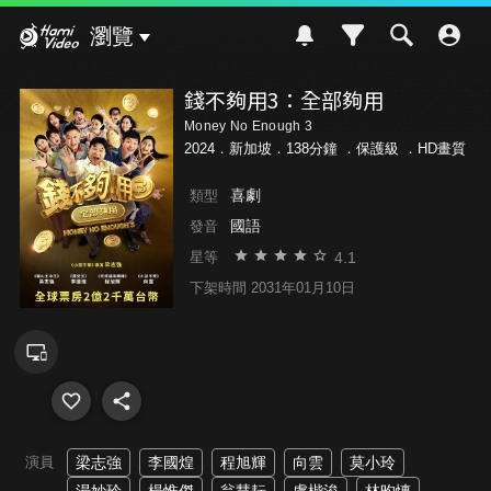
Hami Video
瀏覽
錢不夠用3：全部夠用
Money No Enough 3
2024．新加坡．138分鐘 ．
保護級
．HD畫質
喜劇
類型
國語
發音
4.1
星等
下架時間 2031年01月10日
演員
梁志強
李國煌
程旭輝
向雲
莫小玲