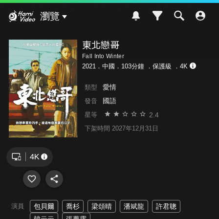
Hami Video
瀏覽
東北戀哥
Fall Into Winter
2021．中國．103分鐘 ．
保護級
．4K
愛情
類型
國語
發音
2.4
星等
下架時間 2027年12月31日
演員
包貝爾
喬杉
梁頌晴
潘斌龍
許君聰