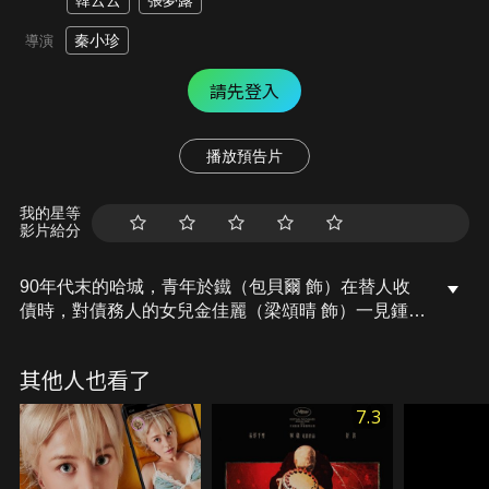
韓云云
張夢露
秦小珍
導演
請先登入
播放預告片
我的星等
影片給分
90年代末的哈城，青年於鐵（包貝爾 飾）在替人收
債時，對債務人的女兒金佳麗（梁頌晴 飾）一見鍾
情，在對佳麗展開猛烈的追求攻勢後，心地善良的於
鐵終於打動佳麗的芳心。然而就在兩人決定攜手過上
其他人也看了
幸福的生活時，突如其來的意外卻破壞了他們的計
畫……
7.3