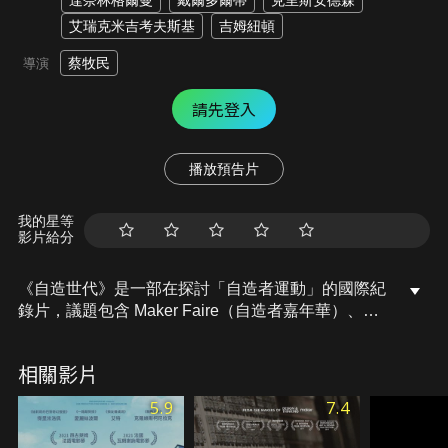
達奈林格爾曼
戴爾多爾蒂
克里斯安德森
艾瑞克米吉考夫斯基
吉姆紐頓
蔡牧民
導演
請先登入
播放預告片
我的星等
影片給分
《自造世代》是一部在探討「自造者運動」的國際紀
錄片，議題包含 Maker Faire（自造者嘉年華）、
Makerspace（自造者空間）、Open Source、3D列
印、Crowdfunding（群眾募資）、
相關影片
Manufacturing（製造）、自造者的商業模式等等。
片中訪問美國自造者運動的主要靈魂人物，以及科技
5.9
7.4
領域裡世界級的思想領袖，包含書《自造者時代》作
者也是前《連線》雜誌主編克里斯安德森、歐特克