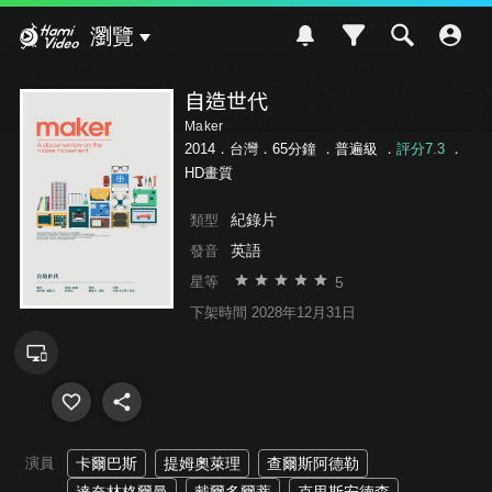
Hami Video
瀏覽
自造世代
Maker
2014．台灣．65分鐘 ．
普遍級
．
評分7.3
．
HD畫質
紀錄片
類型
英語
發音
5
星等
下架時間 2028年12月31日
演員
卡爾巴斯
提姆奧萊理
查爾斯阿德勒