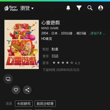
Hami Video
瀏覽
心靈遊戲
MIND GAME
2004．日本．103分鐘 ．
輔15級
．
評分7.8
．
HD畫質
動畫
類型
日語
發音
4.3
星等
下架時間 2028年03月31日
演員
今田耕司
前田沙耶香