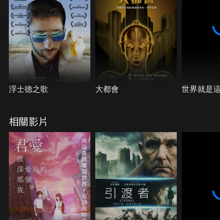
阿西在天堂，遇到了一群奇怪的上帝和神仙們，他們
指示著阿西如果度過層層關卡就能夠回到人間，在抱
持著再度追求小妙的機會，以及讓夢中情人脫離黑道
魔手之下，阿西決定放手一搏，來一場傻瓜為愛向前
衝的奇幻旅程。
浮士德之歌
大都會
世界就是
相關影片