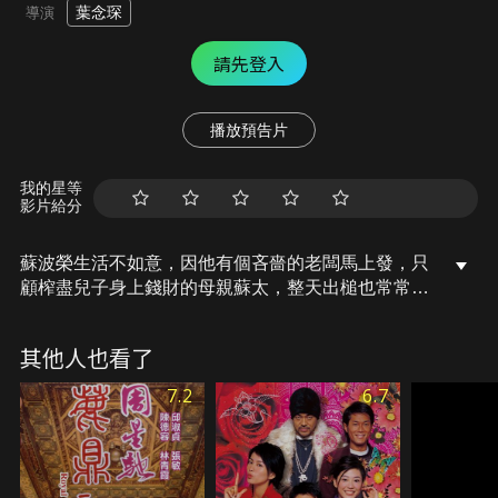
葉念琛
導演
請先登入
播放預告片
我的星等
影片給分
蘇波榮生活不如意，因他有個吝嗇的老闆馬上發，只
顧榨盡兒子身上錢財的母親蘇太，整天出槌也常常連
累自己的損友華Dee和傻呼呼的女友鍾家寶。但榮的
命運在他33歲生日那天發生了變化，他忽然擁有一種
其他人也看了
超能力，能將所有不喜歡的人從生命中刪除，換成喜
歡自己、崇拜自己和服從自己的人...
7.2
6.7