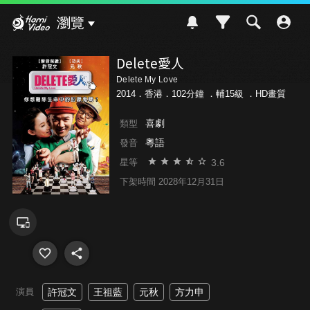
Hami Video
瀏覽
Delete愛人
Delete My Love
2014．香港．102分鐘 ．
輔15級
．HD畫質
喜劇
類型
粵語
發音
3.6
星等
下架時間 2028年12月31日
演員
許冠文
王祖藍
元秋
方力申