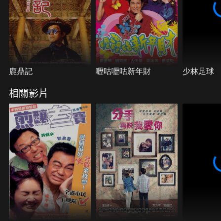
鹿鼎記
嚦咕嚦咕新年財
少林足球
相關影片