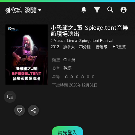
Hami Video
瀏覽
小恐龍之J董-Spiegeltent音樂
節現場演出
J Mascis-Live at Spiegeltent Festival
2012．加拿大．70分鐘 ．
普遍級
．HD畫質
Chill聽
類型
英語
發音
0
星等
下架時間 2026年12月31日
請先登入