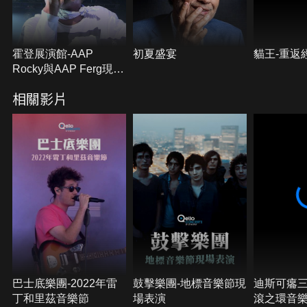
霍登展演館-AAP
初夏盛宴
貓王-重返
Rocky與AAP Ferg現場
演出
相關影片
巴士底樂團-2022年雷
鼓擊樂團-地標音樂節現
迪斯可癟三-
丁和里茲音樂節
場表演
滾之環音