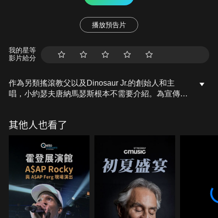
播放預告片
我的星等
影片給分
作為另類搖滾教父以及Dinosaur Jr.的創始人和主
唱，小約瑟夫唐納馬瑟斯根本不需要介紹。為宣傳他
的第一張個人專輯「Several Shades of Why」，馬
瑟斯用原聲吉他演繹標誌性的慵懶吉他，以其獨特風
其他人也看了
格唱出美麗又質樸的歌聲，演出淋漓盡致。