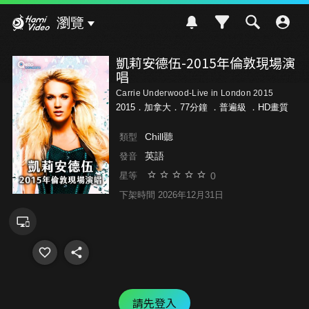
Hami Video
瀏覽
凱莉安德伍-2015年倫敦現場演
唱
Carrie Underwood-Live in London 2015
2015．加拿大．77分鐘 ．
普遍級
．HD畫質
Chill聽
類型
英語
發音
0
星等
下架時間 2026年12月31日
請先登入