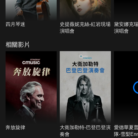
四月琴迷
史提薇妮克絲-紅岩現場
黛安娜克瑞
演唱會
演唱會
相關影片
奔放旋律
大衛加勒特-巴登巴登演
愛德華夏
奏會
隊-雪梨En