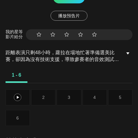
播放預告片
我的星等
影片給分
距離表演只剩48小時，蘿拉在場地忙著準備選美比
賽，卻因為沒有技術支援，導致參賽者的音效測試一
再延誤，狀況還沒完，蘿拉和阿拉斯加發現比賽現場
竟然不准賣酒，整個局勢開始連鎖崩潰！
1 - 6
1
2
3
4
5
6