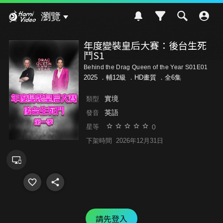
Hami Video
瀏覽
年度變裝皇后大賽：後台生死
鬥S1
Behind the Drag Queen of the Year S01E01
2025 ．
輔12級
．HD畫質 ．全6集
實境
類型
英語
發音
0
星等
下架時間
2026年12月31日
請先登入