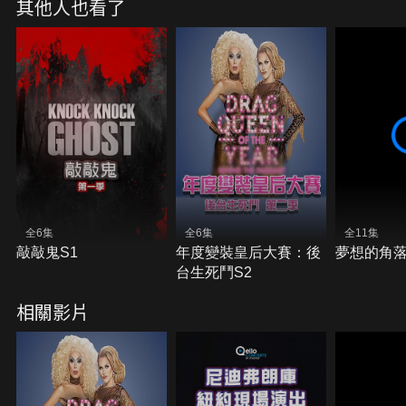
其他人也看了
全6集
全6集
全11集
敲敲鬼S1
年度變裝皇后大賽：後
夢想的角落
台生死鬥S2
相關影片