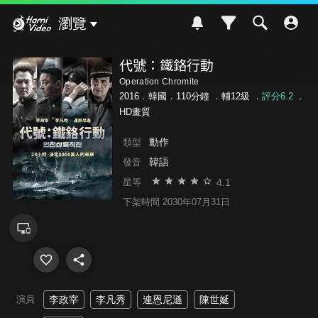
Hami Video
瀏覽
代號：鐵鉻行動
Operation Chromite
2016．韓國．110分鐘 ．
輔12級
．
評分6.2
．
HD畫質
動作
類型
韓語
發音
4.1
星等
下架時間 2030年07月31日
演員
李政宰
李凡秀
連恩尼遜
陳世娫