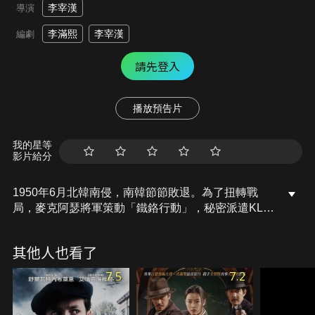
李宰漢
導演
李滿熙
李宰漢
編劇
請先登入
播放預告片
我的星等
影片給分
1950年6月北韓南侵，南韓節節敗退。為了扭轉戰
局，麥克阿瑟將軍策動「鐵鉻行動」，秘密派遣KLO
部隊滲透北韓偵查情報。海軍上尉張學修領軍潛入敵
陣，卻遭北韓司令林杰振懷疑，任務即將曝光。時間
其他人也看了
僅剩24小時，攸關朝鮮半島歷史與命運的「鐵鉻行
動」就此展開！
7.5
7.2