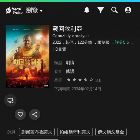
Hami Video
瀏覽
戰回敘利亞
Odnazhdy v pustyne
2022．其他．122分鐘 ．
限制級
．
評分5.6
．
HD畫質
劇情
類型
俄語
發音
3.8
星等
下架時間 2034年02月14日
演員
謝爾蓋布魯諾夫
帕維爾奇利諾夫
伊戈爾戈爾金