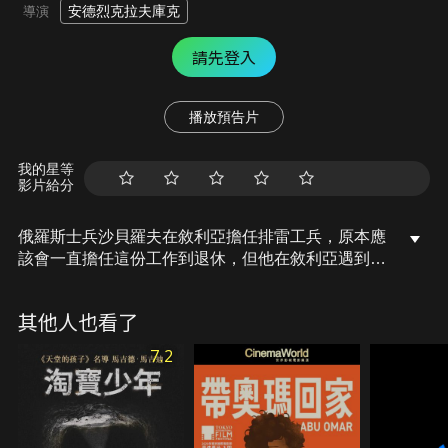
安德烈克拉夫庫克
導演
請先登入
播放預告片
我的星等
影片給分
俄羅斯士兵沙貝羅夫在敘利亞擔任排雷工兵，原本應
該會一直擔任這份工作到退休，但他在敘利亞遇到了
他的此生摯愛，當得知她遭遇危險後沙貝羅夫決定前
往沙漠拯救她。
其他人也看了
7.2