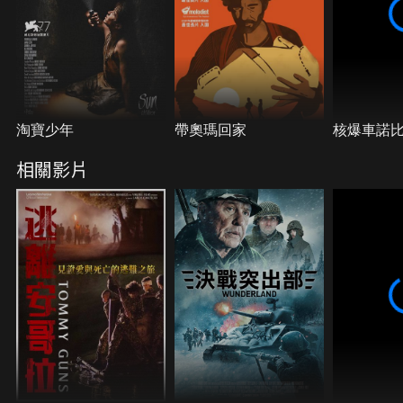
淘寶少年
帶奧瑪回家
核爆車諾
相關影片