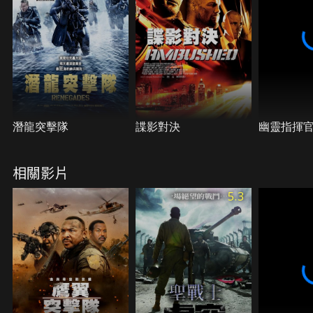
潛龍突擊隊
諜影對決
幽靈指揮
相關影片
5.3