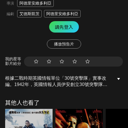
阿德里安維多利亞
導演
艾德斯凱茨
阿德里安維多利亞
編劇
請先登入
播放預告片
我的星等
影片給分
根據二戰時期英國情報單位「30號突擊隊」實事改
編。1942年，英國情報人員伊安創立30號突擊隊，
雷斯下士隨即獲推薦加入，在瓊斯少校的訓練下，小
組成員精實強大。不料，突擊隊來到德軍佔領的挪威
其他人也看了
出任務時，危機悄然而至，而盟軍和整個歐洲的命運
全掌握在他們手中。
5.5