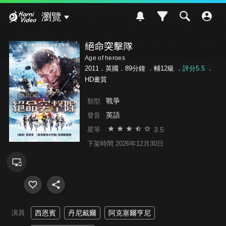
Hami Video
瀏覽
絕命突擊隊
Age of heroes
2011．英國．89分鐘 ．
輔12級
．
評分5.5
．
HD畫質
戰爭
類型
英語
發音
3.5
星等
下架時間 2026年12月30日
演員
西恩賓
丹尼戴爾
阿克塞爾亨尼