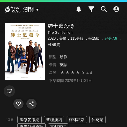
Hami Video
瀏覽
紳士追殺令
The Gentlemen
2020．美國．113分鐘 ．
輔15級
．
評分7.9
．
HD畫質
動作
類型
英語
發音
4.4
星等
下架時間 2028年12月31日
演員
馬修麥康納
查理漢納
柯林法洛
休葛蘭