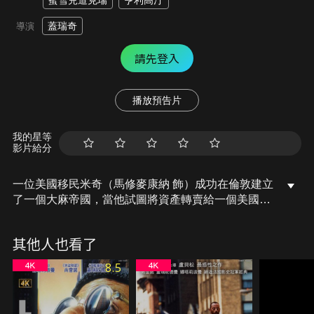
蜜雪兒道克瑞
亨利高汀
蓋瑞奇
導演
請先登入
播放預告片
我的星等
影片給分
一位美國移民米奇（馬修麥康納 飾）成功在倫敦建立
了一個大麻帝國，當他試圖將資產轉賣給一個美國富
豪的風聲走漏，一連串的陰謀及謊言開始圍繞著米奇
展開，他將如何殺出重圍，保住自己的事業及性命
其他人也看了
呢？
8.5