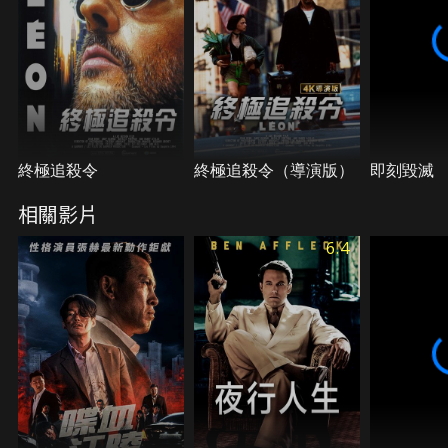
終極追殺令
終極追殺令（導演版）
即刻毀滅
相關影片
6.4