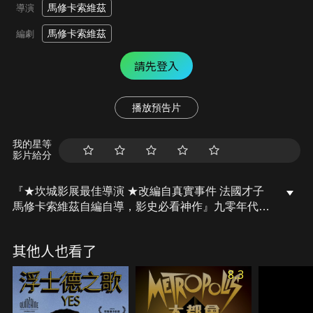
馬修卡索維茲
導演
馬修卡索維茲
編劇
請先登入
播放預告片
我的星等
影片給分
『★坎城影展最佳導演 ★改編自真實事件 法國才子
馬修卡索維茲自編自導，影史必看神作』九零年代的
巴黎十八區，許多來自中東、非洲的移民族群在此落
腳，更有許多黑道幫派聚集。地方勢力割據，恩仇複
其他人也看了
雜難解，風聲鶴唳的警民衝突已成街頭日常。在一場
鎮暴行動中，猶太少年文茲的好友逃跑不及，慘遭警
8.3
方痛毆並因而住院。混亂中意外拾獲警槍的文茲憤怒
難平，與夥伴們開始尋找向這個世界報復的機