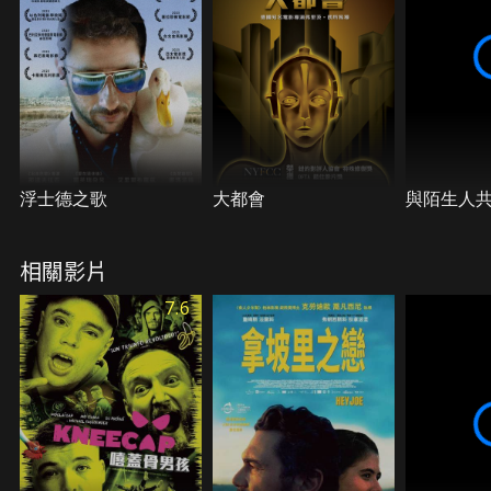
會……。
浮士德之歌
大都會
與陌生人
相關影片
7.6