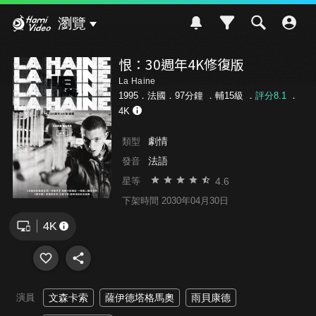
Hami Video
瀏覽
恨：30週年4K修復版
La Haine
1995．法國．97分鐘 ．
輔15級
．
評分8.1
．
4K
劇情
類型
法語
發音
4.6
星等
下架時間 2030年04月30日
演員
文森卡索
薩伊德塔格馬奧
雨貝康德