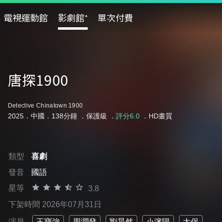
電視運動館
影劇館⁺
單次付費
唐探1900
Detective Chinatown 1900
2025．中國．138分鐘 ．
保護級
．
評分6.0
．HD畫質
類型
喜劇
發音
國語
星等
3.8
下架時間 2026年07月31日
演員
王寶強
周潤發
劉昊然
小瀋陽
太保