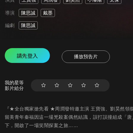
導演
陳思誠
戴墨
編劇
陳思誠
請先登入
播放預告片
我的星等
影片給分
『★全台獨家搶先看 ★周潤發特邀主演 王寶強、劉昊然領
留美青年秦福因這一場兇殺案偶然結識，誤打誤撞組成「唐
下，開啟了一場笑鬧探案之旅……