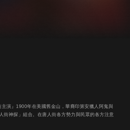
銜主演』1900年在美國舊金山，華裔印第安獵人阿鬼與
人街神探」組合。在唐人街各方勢力與民眾的各方注意