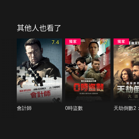
其他人也看了
7.4
6.2
會計師
0時盜數
天劫倒數2