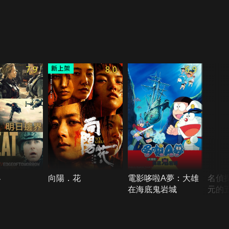
7.9
8.0
6.9
界
向陽．花
電影哆啦A夢：大雄
名偵探
在海底鬼岩城
元的