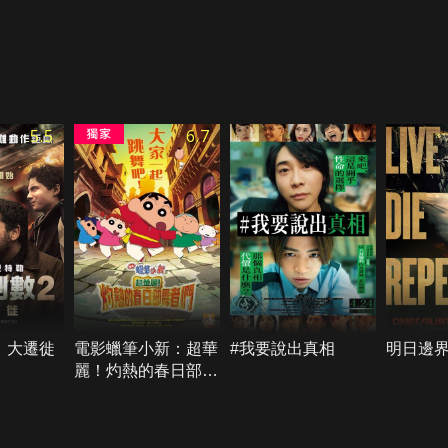
5.5
6.7
：大遷徙
電影蠟筆小新：超華
#我要說出真相
明日邊
麗！灼熱的春日部舞
者們