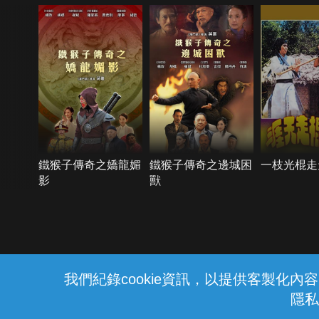
鐵猴子傳奇之嬌龍媚
鐵猴子傳奇之邊城困
一枝光棍走
影
獸
{{notifyMsg}}
我們紀錄cookie資訊，以提供客製化
隱私