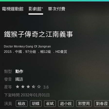
電視運動館
影劇館⁺
單次付費
鐵猴子傳奇之江南義事
Doctor Monkey Gang Of Jiangnan
2015．中國．97分鐘 ．
輔12級
．HD畫質
類型
動作
發音
國語
星等
3.6
下架時間 2032年01月01日
演員
楊政
胡蝶
崔斌
趙小銳
郭豐周
劉春霞