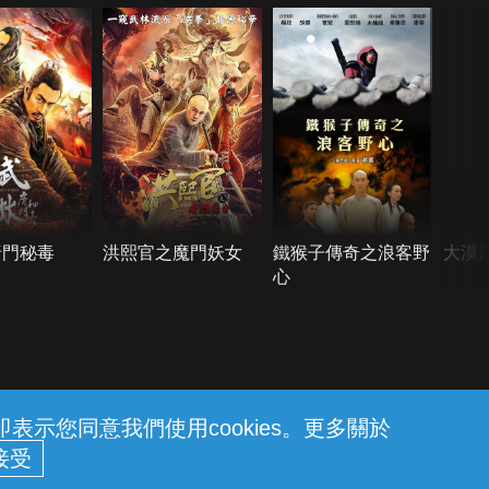
唐門秘毒
洪熙官之魔門妖女
鐵猴子傳奇之浪客野
大漠
心
示您同意我們使用cookies。更多關於