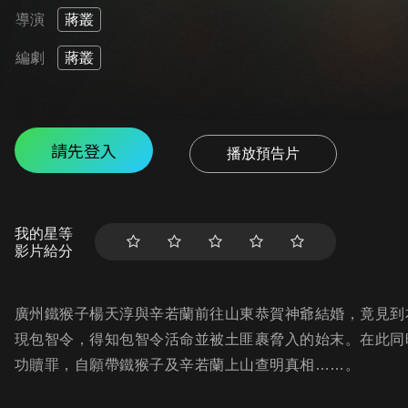
導演
蔣叢
編劇
蔣叢
請先登入
播放預告片
我的星等
影片給分
廣州鐵猴子楊天淳與辛若蘭前往山東恭賀神爺結婚，竟見到
現包智令，得知包智令活命並被土匪裹脅入的始末。在此同
功贖罪，自願帶鐵猴子及辛若蘭上山查明真相……。