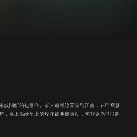
本該問斬的包智令。眾人追尋線索查到江南，在匪窩發
時，要上供給皇上的煙花被匪徒搶劫，包智令為爭取將