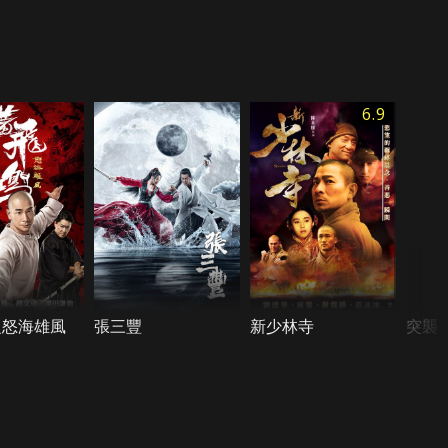
6.9
之怒海雄風
張三豐
新少林寺
突襲