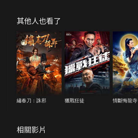
其他人也看了
繡春刀：誅邪
獵戰狂徒
情斷悔龍寺
相關影片