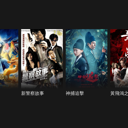
7.0
新警察故事
神捕追擊
黃飛鴻