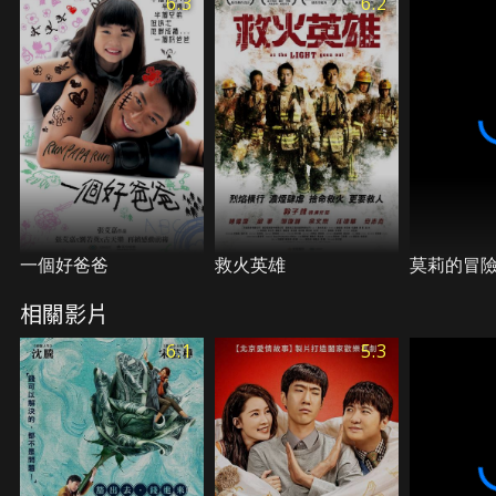
6.3
6.2
外界的聯繫…
一個好爸爸
救火英雄
莫莉的冒
相關影片
6.1
5.3