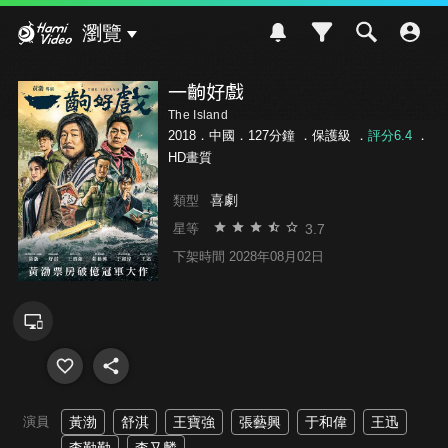
Hami Video
瀏覽
一齣好戲
The Island
2018．中國．127分鐘 ．
保護級
．
評分6.4
．
HD畫質
喜劇
類型
3.7
星等
下架時間 2028年08月02日
演員
黃渤
舒淇
王寶強
張藝興
于和偉
王迅