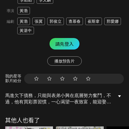
李勤勤
李又麟
黃渤
導演
黃渤
張冀
郭俊立
查慕春
崔斯韋
邢愛娜
編劇
黃湛中
請先登入
播放預告片
我的星等
影片給分
馬進欠下債務，只能與表弟小興在底層努力奮鬥，不
過，他有買彩票習慣，一心渴望一夜致富，能迎娶同
事姍姍，某日，公司全體員工出海做員工訓練，旅程
中，馬進獲知自己彩票竟中頭獎！在他狂喜翻身的日
其他人也看了
子終於到來之際，一場突如其來的滔天巨浪打破了一
切，甦醒過來的眾人，發現身處荒島，喪失了一切與