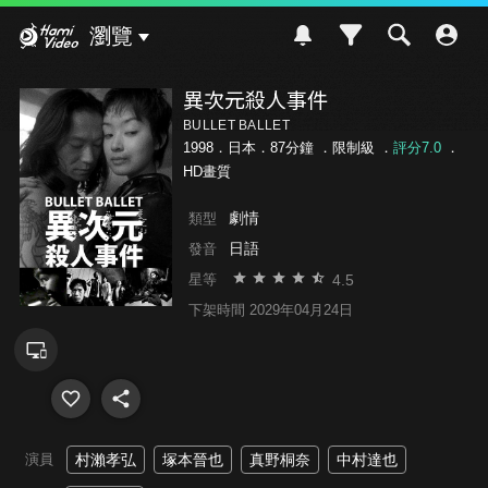
Hami Video
瀏覽
異次元殺人事件
BULLET BALLET
1998．日本．87分鐘 ．
限制級
．
評分7.0
．
HD畫質
劇情
類型
日語
發音
4.5
星等
下架時間 2029年04月24日
演員
村瀨孝弘
塚本晉也
真野桐奈
中村達也