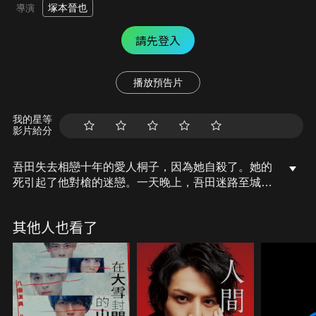
塚本晉也
導演
請先登入
播放預告片
我的星等
影片給分
吾田失去相戀十年的愛人桐子，因為她自殺了。她的
死引起了他對槍的迷戀。一天晚上，吾田迷路至城市
中一個黑暗的角落。在那裡他認識了千里與後藤這兩
個幫派成員。在一陣痛毆後，他還被後藤逼迫送錢給
其他人也看了
俱樂部老大。為了報復幫派所對他的傷害，他決定去
找一把槍，想毀掉這個幫派。可惜的是，這把槍威力
不大，無法造成任何傷害，因此他毀不了這個幫派。
幫派老大，是備受崇拜的領袖。他教導幫派成員一個
死亡遊戲，使後藤和其他幫派成員認為暴力只是遊
戲，是正常的生活，並會帶來一個美好的未來。但對