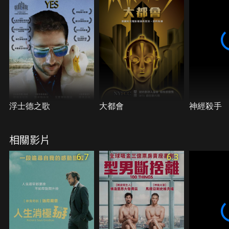
浮士德之歌
大都會
神經殺手
相關影片
6.7
6.3