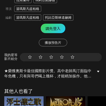
拉斯蘭特
瑪莉亞鮑娜薇
湯瑪斯凡提柏格
導演
湯瑪斯凡提柏格
托比亞斯林道赫姆
編劇
請先登入
播放預告片
我的星等
影片給分
★榮獲奧斯卡最佳國際影片獎。高中老師馬汀面臨中
年危機，只有與哥們喝上幾杯，才能稍加振作。他們
偶然得知一項理論，主張若能適時買醉，必能活力加
倍，甚至提高創造力。這群大叔決定每日喝了再上。
其他人也看了
微醺的馬汀宛如迎來重生，哥們之間更是精氣神煥
發。但這項禁忌的實驗，終究還是解套不了現實生活
8.3
的問題，逐漸走向失控的境界…