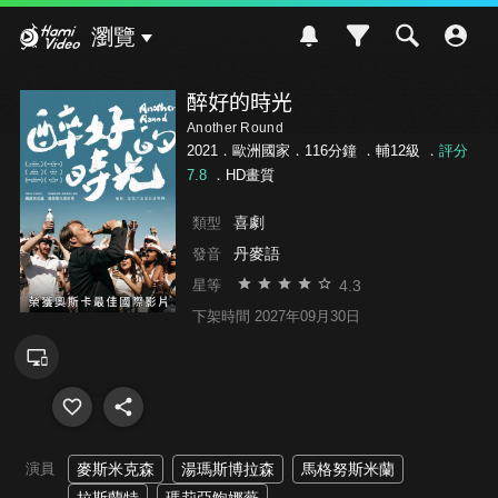
Hami Video
瀏覽
醉好的時光
Another Round
2021．歐洲國家．116分鐘 ．
輔12級
．
評分
7.8
．HD畫質
喜劇
類型
丹麥語
發音
4.3
星等
下架時間 2027年09月30日
演員
麥斯米克森
湯瑪斯博拉森
馬格努斯米蘭