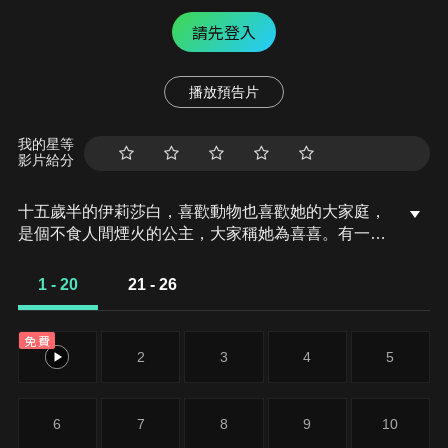
請先登入
播放預告片
我的星等
影片給分
十五歲半的伊莉莎白，喜歡動物也喜歡她的大家庭，
是個不食人間煙火的公主，大家稱她為喜喜。有一
天，皇帝的母親要喜喜的姊姊嫁給她兒子，皇帝卻迷
上了當時也在場的喜喜，就這麼展開一段轟轟烈烈的
1 - 20
21 - 26
愛情故事。喜喜夾在家鄉帕薩霍森城堡和美泉宮之間
難以抉擇，又無法遵從宮廷內的規矩博取婆婆歡心。
免費
1
2
3
4
5
6
7
8
9
10