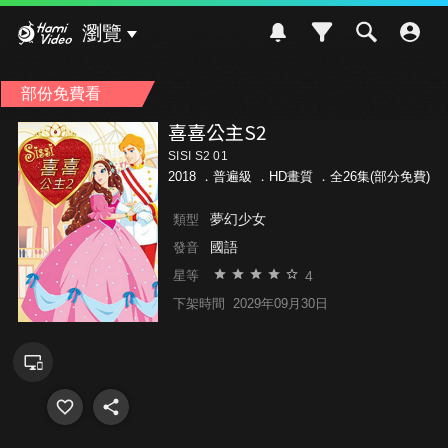
Hami Video
瀏覽
部份免費看
喜喜公主S2
SISI S2 01
2018 ．
普遍級
．HD畫質 ．全26集(部分免費)
夢幻少女
類型
國語
發音
4
星等
下架時間
2029年09月30日