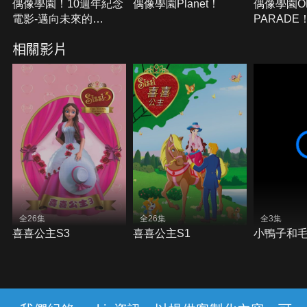
偶像學園！10週年紀念
偶像學園Planet！
偶像學園O
電影-邁向未來的
PARADE
Starway
相關影片
全26集
全26集
全3集
喜喜公主S3
喜喜公主S1
小鴨子和