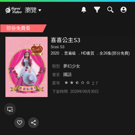
Hami Video
瀏覽
部份免費看
喜喜公主S3
Sissi S3
2020 ．
普遍級
．HD畫質 ．全26集(部分免費)
夢幻少女
類型
國語
發音
2.7
星等
下架時間
2029年09月30日