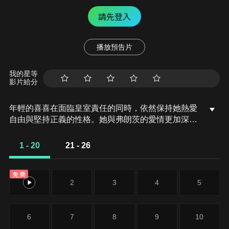
請先登入
播放預告片
我的星等
影片給分
年輕的喜喜在面臨皇室責任的同時，依然保持她熱愛
自由與堅持正義的性格。她與弗朗茨的愛情更加深
厚，但也面臨來自宮廷內外的新挑戰。喜喜的神奇手
鐲揭示了更多力量，讓她能夠更深刻地影響動物與人
1 - 20
21 - 26
類之間的和諧關係。新一季增加了更多魔法元素，讓
冒險故事更加豐富多彩。喜喜必須面對新的反派角
免費
色，他們試圖阻礙她與弗朗茨的幸福並動搖皇室的和
1
2
3
4
5
平。喜喜運用她的智慧與勇氣，克服困難，保護所愛
的人與國家。
6
7
8
9
10