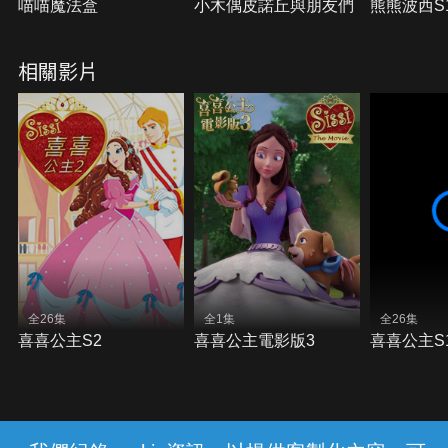
喵喵魔法盒
小木偶皮諾丘與朋友們
熊熊波西S
相關影片
全26集
全1集
全26集
喜喜公主S2
喜喜公主電影版3
喜喜公主S