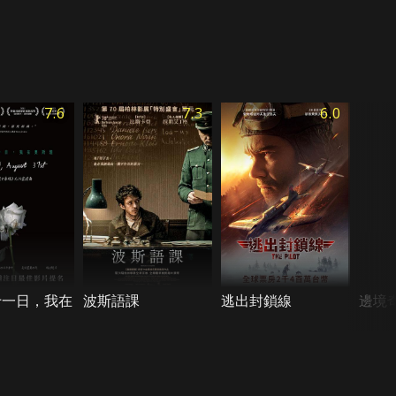
7.6
7.3
6.0
十一日，我在
波斯語課
逃出封鎖線
邊境