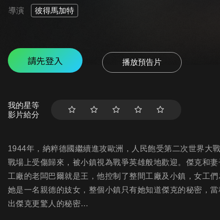
導演
彼得馬加特
請先登入
播放預告片
我的星等
影片給分
1944年，納粹德國繼續進攻歐洲，人民飽受第二次世界大
戰場上受傷歸來，被小鎮視為戰爭英雄般地歡迎。傑克和妻
工廠的老闆巴爾就是王，他控制了整間工廠及小鎮，女工們
她是一名親德的妓女，整個小鎮只有她知道傑克的秘密，當
出傑克更驚人的秘密…