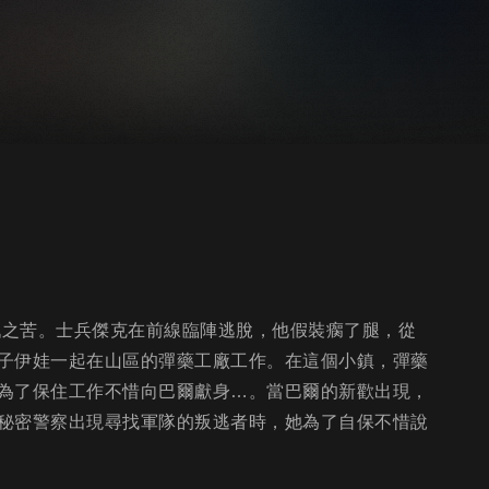
戰之苦。士兵傑克在前線臨陣逃脫，他假裝瘸了腿，從
子伊娃一起在山區的彈藥工廠工作。在這個小鎮，彈藥
為了保住工作不惜向巴爾獻身…。當巴爾的新歡出現，
秘密警察出現尋找軍隊的叛逃者時，她為了自保不惜說