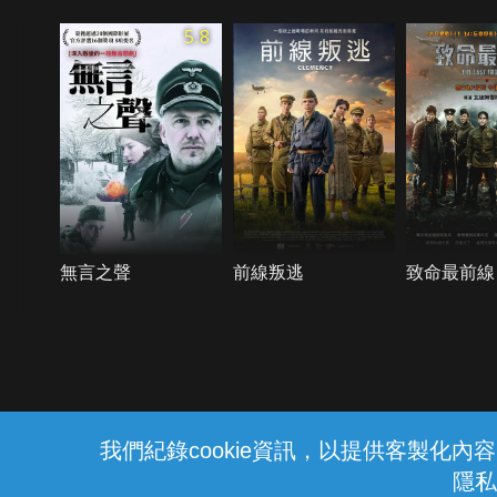
5.8
無言之聲
前線叛逃
致命最前線
{{notifyMsg}}
我們紀錄cookie資訊，以提供客製化
隱私