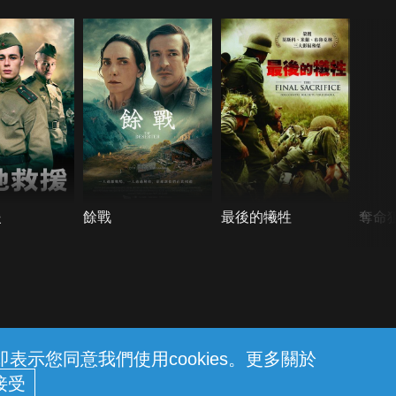
援
餘戰
最後的犧牲
奪命
示您同意我們使用cookies。更多關於