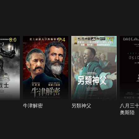
8.0
7.4
7.9
牛津解密
另類神父
八月三
奧斯陸