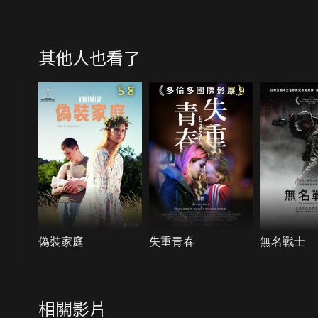
其他人也看了
5.8
7.9
偽裝家庭
失重青春
無名戰士
相關影片