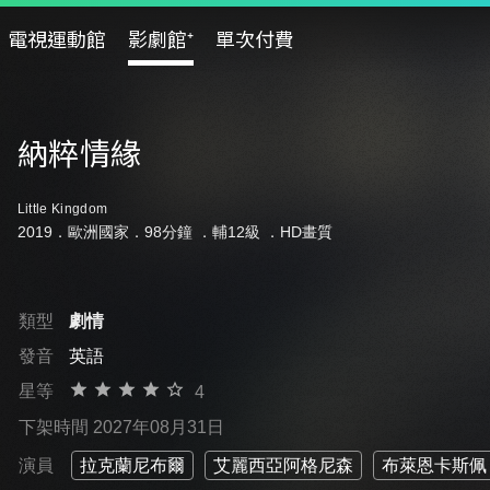
電視運動館
影劇館⁺
單次付費
納粹情緣
Little Kingdom
2019．歐洲國家．98分鐘 ．
輔12級
．HD畫質
類型
劇情
發音
英語
星等
4
下架時間 2027年08月31日
演員
拉克蘭尼布爾
艾麗西亞阿格尼森
布萊恩卡斯佩