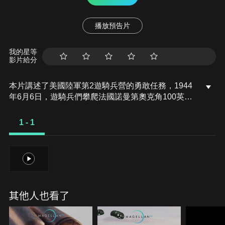
播放預告片
我的星等
影片給分
本片講述了美國陸軍第2遊騎兵營的勇敢任務，1944
年6月6日，遊騎兵們攀爬法國諾曼第奧克角100英尺
懸崖，目的是摧毀六門德國大砲。這些大砲位於奧馬
哈和猶他海灘之間，正好在盟軍進攻範圍內，如不除
1 - 1
去將威脅「大君主行動」的成敗。許多人認為這是一
項注定犧牲的任務。這次任務被認為是自殺式任務，
然而這些勇敢的士兵克服了重重困難，在機槍火力下
1
戰鬥，還在接下來的兩天中，抵禦了德軍的反擊，保
衛了這一戰略沿海位置。
其他人也看了