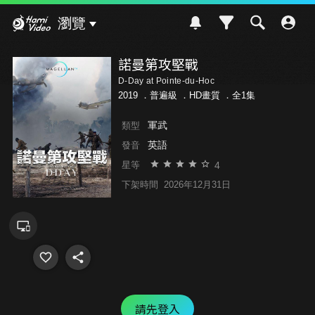
Hami Video
瀏覽
諾曼第攻堅戰
D-Day at Pointe-du-Hoc
2019 ．
普遍級
．HD畫質 ．全1集
軍武
類型
英語
發音
4
星等
下架時間
2026年12月31日
請先登入