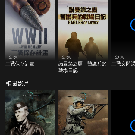
全1集
全1集
全6集
二戰保存計畫
諾曼第之鷹：醫護兵的
二戰女間
戰場日記
相關影片