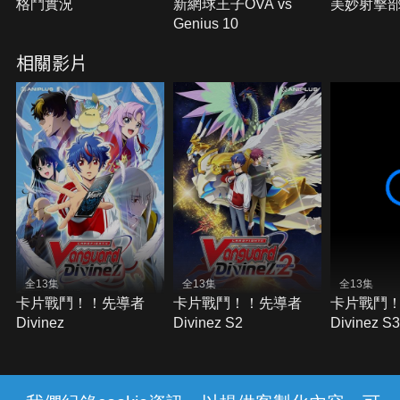
格鬥實況
新網球王子OVA vs
美妙射擊
Genius 10
相關影片
全13集
全13集
全13集
卡片戰鬥！！先導者
卡片戰鬥！！先導者
卡片戰鬥
Divinez
Divinez S2
Divinez 