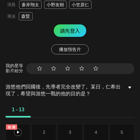
演員
蒼井翔太
小野友樹
小笠原仁
森賢
導演
請先登入
播放預告片
我的星等
影片給分
游悠他們回國後，先導者完全改變了。某日，仁希出
現了，希望與游悠一戰的他的目的是？
1 - 13
免費
1
2
3
4
5