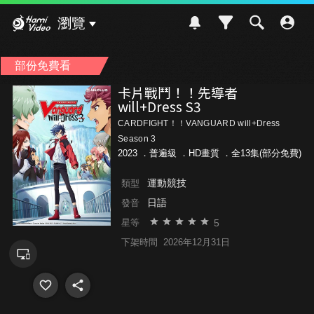
Hami Video
瀏覽
部份免費看
卡片戰鬥！！先導者
will+Dress S3
CARDFIGHT！！VANGUARD will+Dress
Season 3
2023 ．
普遍級
．HD畫質 ．全13集(部分免費)
運動競技
類型
日語
發音
5
星等
下架時間
2026年12月31日