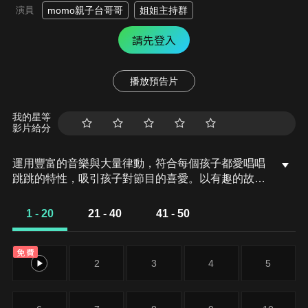
演員
momo親子台哥哥
姐姐主持群
請先登入
播放預告片
我的星等
影片給分
運用豐富的音樂與大量律動，符合每個孩子都愛唱唱
跳跳的特性，吸引孩子對節目的喜愛。以有趣的故事
與對話，解答孩子對於生活上的眾多疑惑，讓孩子學
習生活教育。由哥哥姐姐說故事，除了帶給孩子歡
1 - 20
21 - 40
41 - 50
笑，也會在節目中傳遞正向的教育觀念。
免費
1
2
3
4
5