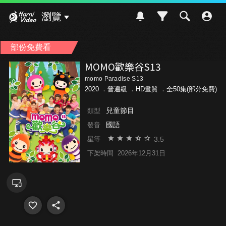
Hami Video
瀏覽
部份免費看
MOMO歡樂谷S13
momo Paradise S13
2020 ．
普遍級
．HD畫質 ．全50集(部分免費)
兒童節目
類型
國語
發音
3.5
星等
下架時間
2026年12月31日