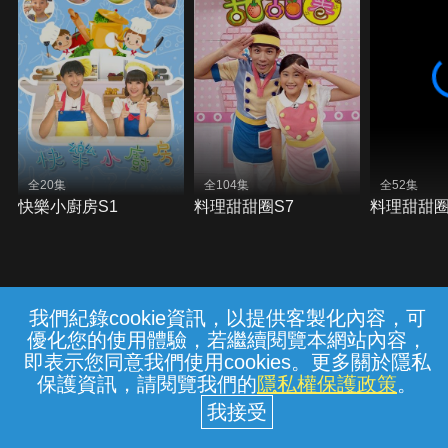
全20集
全104集
全52集
快樂小廚房S1
料理甜甜圈S7
料理甜甜圈
我們紀錄cookie資訊，以提供客製化內容，可
{{notifyMsg}}
優化您的使用體驗，若繼續閱覽本網站內容，
常見問題
線上客服
服務條款
隱私權保護
即表示您同意我們使用cookies。更多關於隱私
保護資訊，請閱覽我們的
隱私權保護政策
。
中華電信股份有限公司個人家庭分公司
(統一編號：96979949) © 2026