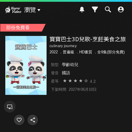
Hami Video
瀏覽
部份免費看
寶寶巴士3D兒歌-烹飪美食之旅
culinary journey
2022 ．
普遍級
．HD畫質 ．全9集(部分免費)
學齡幼兒
類型
國語
發音
4.2
星等
下架時間
2027年06月10日