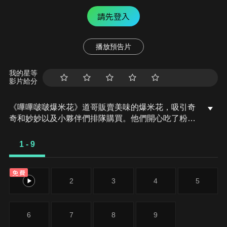
請先登入
播放預告片
我的星等
影片給分
《嗶嗶啵啵爆米花》道哥販賣美味的爆米花，吸引奇
奇和妙妙以及小夥伴們排隊購買。他們開心吃了粉
紅、藍色、彩色爆米花。道哥應接不暇，最後把爆米
花弄的大爆炸，小夥伴們樂開懷。
1 - 9
免費
1
2
3
4
5
6
7
8
9