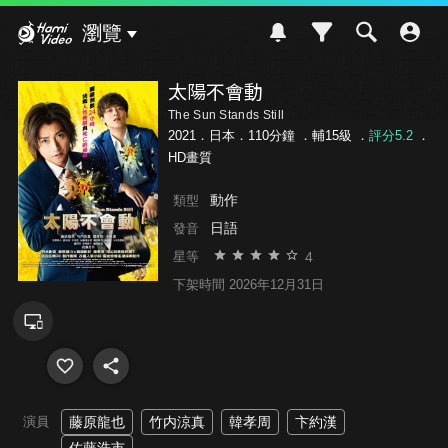
Hami Video
瀏覽
太陽不會動
The Sun Stands Still
2021．日本．110分鐘 ．
輔15級
．
評分5.2
．
HD畫質
動作
類型
日語
發音
4
星等
下架時間 2026年12月31日
演員
藤原龍也
竹内涼真
韓孝周
卞約漢