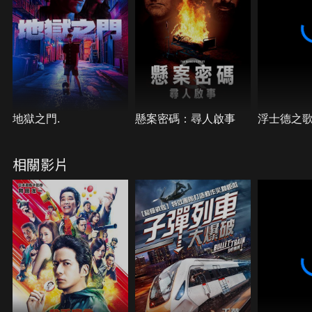
地獄之門.
懸案密碼：尋人啟事
浮士德之
相關影片