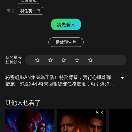
佐藤浩市
羽住英一郎
導演
請先登入
播放預告片
我的星等
影片給分
秘密組織AN集團為了防止特務背叛，實行心臟炸彈
措施：超過24小時未回報總部任務進度，就引爆炸
彈。兩名頂尖特務鷹野與田岡奉命至保加利亞營救被
中國財團監禁的特務山下，山下未能即時回報，被引
其他人也看了
爆心臟炸彈。而山下被監禁的原因與能操控全世界的
「次世代能源」有關，各國際特務開始鬥智鬥勇更鬥
5.3
命！