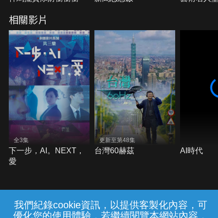
相關影片
全3集
更新至第48集
下一步，AI。NEXT，
台灣60赫茲
AI時代
愛
我們紀錄cookie資訊，以提供客製化內容，可
{{notifyMsg}}
優化您的使用體驗，若繼續閱覽本網站內容，