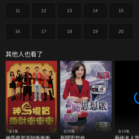
11
12
13
14
15
16
17
18
19
20
其他人也看了
全1集
全28集
全14集
神馬攏賀添財衝衝衝
新聞思想啟
藝術名人