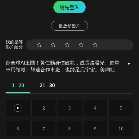
請先登入
播放預告片
我的星等
影片給分
創全球AI王國！黃仁勳身價破兆，成長路曝光。進軍
車用領域！輝達合作車廠，也跨足元宇宙。美網紅打
造「AI女友」賺翻！韓「AI女團」出道暴紅。日「虛
擬戀愛」商機多！推虛擬妻，頒發結婚證書。
1 - 20
21 - 30
1
2
3
4
5
6
7
8
9
10