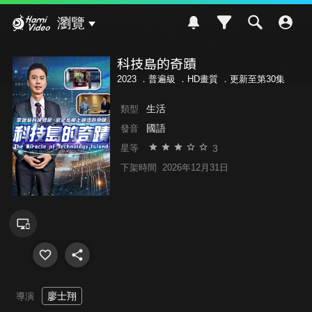
Hami Video
瀏覽
科技島的奇蹟
2023 ．
普遍級
．HD畫質 ．更新至第30集
生活
類型
國語
發音
3
星等
下架時間
2026年12月31日
廖士翔
導演