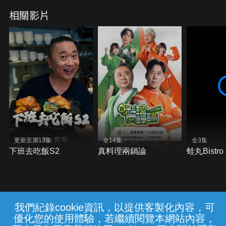
相關影片
更新至第13集
全14集
全3集
下班去吃飯S2
真料理兩鍋論
蛙丸Bistro
我們紀錄cookie資訊，以提供客製化內容，可
{{notifyMsg}}
優化您的使用體驗，若繼續閱覽本網站內容，
常見問題
線上客服
服務條款
隱私權保護