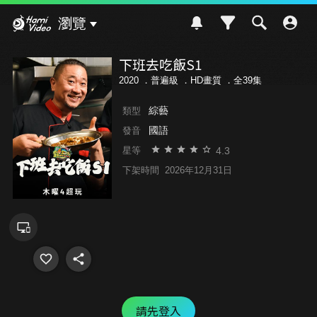
Hami Video
瀏覽
下班去吃飯S1
2020 ．
普遍級
．HD畫質 ．全39集
綜藝
類型
國語
發音
4.3
星等
下架時間
2026年12月31日
請先登入