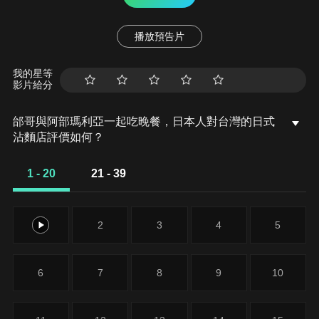
播放預告片
我的星等
影片給分
邰哥與阿部瑪利亞一起吃晚餐，日本人對台灣的日式
沾麵店評價如何？
1 - 20
21 - 39
1
2
3
4
5
6
7
8
9
10