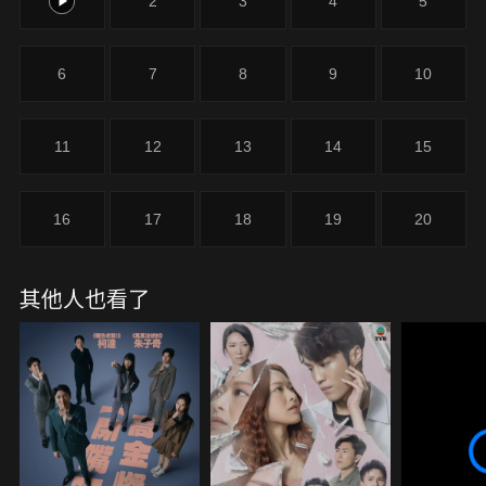
1
2
3
4
5
6
7
8
9
10
11
12
13
14
15
16
17
18
19
20
其他人也看了