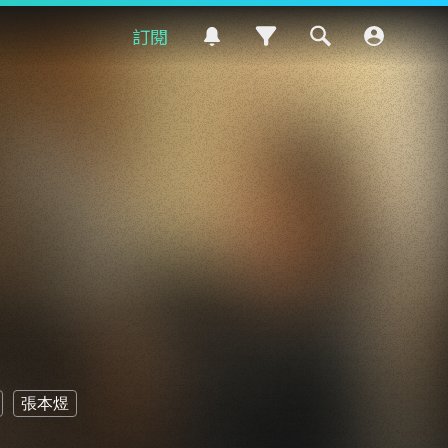
訂閱
張本煜