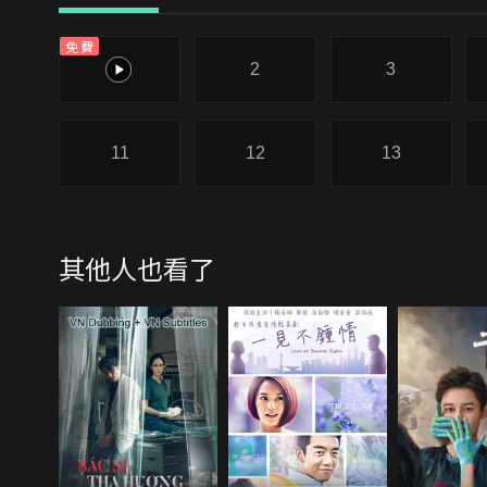
免費
1
2
3
11
12
13
其他人也看了