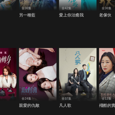
全36集
全42集
全36集
另一種藍
愛上你治癒我
老傢伙
全24集
全37集
全12集
親愛的仇敵
凡人歌
殘酷的