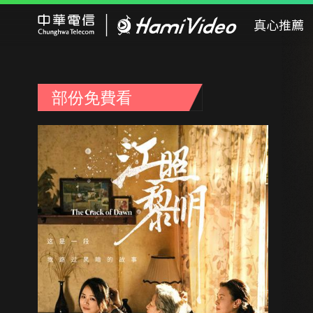
Hami Video
真心推薦
部份免費看