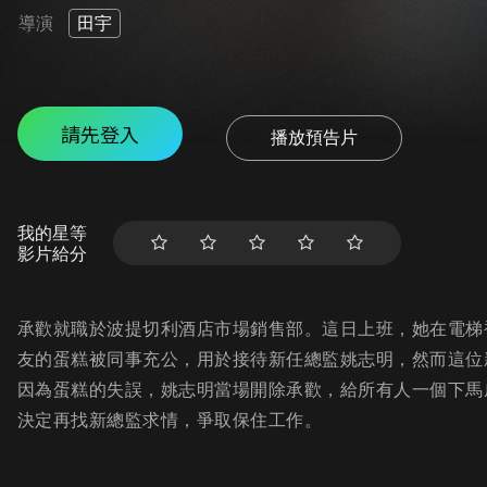
導演
田宇
請先登入
播放預告片
我的星等
影片給分
承歡就職於波提切利酒店市場銷售部。這日上班，她在電梯
友的蛋糕被同事充公，用於接待新任總監姚志明，然而這位
因為蛋糕的失誤，姚志明當場開除承歡，給所有人一個下馬
決定再找新總監求情，爭取保住工作。