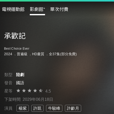
電視運動館
影劇館⁺
單次付費
承歡記
Best Choice Ever
2024 ．
普遍級
．HD畫質 ．全37集(部分免費)
類型
陸劇
發音
國語
星等
4.5
下架時間
2029年06月18日
演員
楊紫
許凱
牛駿峰
許齡月