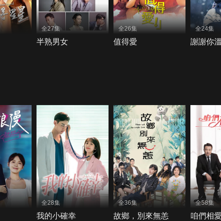
全27集
全26集
全24集
半熟男女
值得愛
謝謝你
全28集
全36集
全58集
我的小確幸
故鄉，別來無恙
咱們相