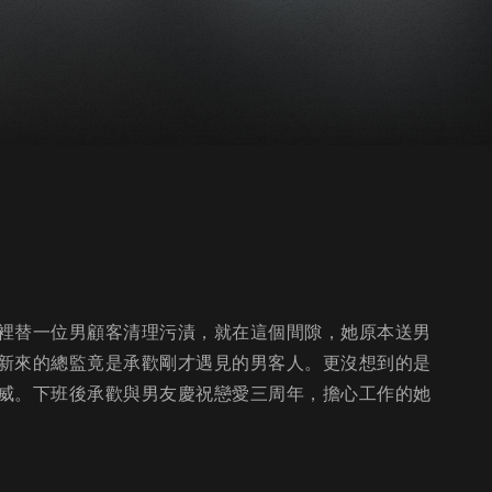
裡替一位男顧客清理污漬，就在這個間隙，她原本送男
新來的總監竟是承歡剛才遇見的男客人。更沒想到的是
威。下班後承歡與男友慶祝戀愛三周年，擔心工作的她