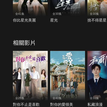
全41集
全30集
全30集
你比星光美麗
星光
捨不得星星
相關影片
全25集
全40集
全33集
對你不止是喜歡
對你的愛很美
私藏浪漫