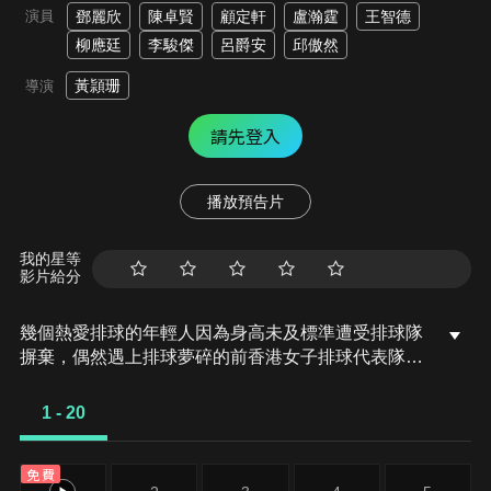
演員
鄧麗欣
陳卓賢
顧定軒
盧瀚霆
王智德
柳應廷
李駿傑
呂爵安
邱傲然
黃頴珊
導演
請先登入
播放預告片
我的星等
影片給分
幾個熱愛排球的年輕人因為身高未及標準遭受排球隊
摒棄，偶然遇上排球夢碎的前香港女子排球代表隊成
員蔣家瑜，並以青春熱情再次喚醒家瑜的排球魂，使
她成為了香港男子排球史上第一位女教練，與球隊在
1 - 20
跌跌撞撞中互相砥勵成長。當年被人笑謔的「矮仔」
球隊，要用行動告訴大家，We are the Littles，但別
免費
小看我們！