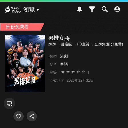
Hami Video
瀏覽
部份免費看
男排女將
2020 ．
普遍級
．HD畫質 ．全20集(部分免費)
港劇
類型
粵語
發音
1
星等
下架時間
2026年12月31日