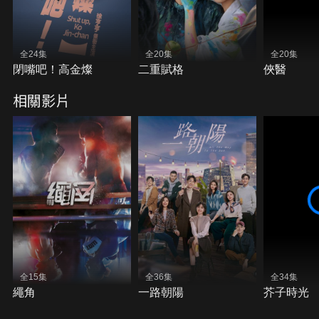
全24集
全20集
全20集
閉嘴吧！高金燦
二重賦格
俠醫
相關影片
全15集
全36集
全34集
繩角
一路朝陽
芥子時光