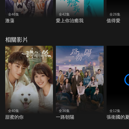
全46集
全42集
全26集
激蕩
愛上你治癒我
值得愛
相關影片
全40集
全36集
全12集
甜蜜的你
一路朝陽
張衛國的