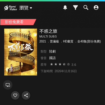
Hami Video
瀏覽
部份免費看
不惑之旅
MULTI SUBS
2021 ．
普遍級
．HD畫質 ．全40集(部分免費)
陸劇
類型
國語
發音
3.6
星等
下架時間
2026年11月16日