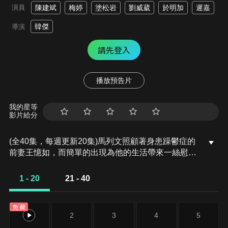
演員
陳建斌
梅婷
塗松岩
劉威葳
於明加
遲嘉
韓傑
導演
請先登入
播放預告片
我的星等
影片給分
(全40集，每週更新20集)馬列文照顧著身患躁鬱症的
前妻王憶如，而簡單的出現為他的生活帶來一絲慰
藉。原是中學教師的簡單，辭去工作來北京與未婚夫
馮春生結婚卻慘遭背叛。簡單在馬列文的提點下勇敢
1 - 20
21 - 40
拒絕了委曲求全的婚姻，兩人之間產生了莫名的情
愫。此時，馬列文前妻病癒歸來想要重婚。面對責
免費
任、愛情以及岌岌可危的事業，馬列文該如何抉擇？
1
2
3
4
5